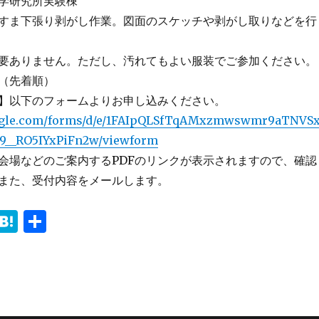
究所実験棟
すま下張り剥がし作業。図面のスケッチや剥がし取りなどを行
要ありません。ただし、汚れてもよい服装でご参加ください。
（先着順）
】以下のフォームよりお申し込みください。
google.com/forms/d/e/1FAIpQLSfTqAMxzmwswmr9aTNVS
__RO5IYxPiFn2w/viewform
会場などのご案内するPDFのリンクが表示されますので、確認
また、受付内容をメールします。
i
H
共
n
at
有
e
e
n
a