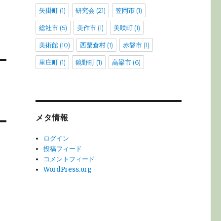
矢掛町
(1)
研究会
(21)
笠岡市
(1)
総社市
(5)
美作市
(1)
美咲町
(1)
美術館
(10)
西粟倉村
(1)
赤磐市
(1)
里庄町
(1)
鏡野町
(1)
高梁市
(6)
）
メタ情報
ログイン
投稿フィード
コメントフィード
WordPress.org