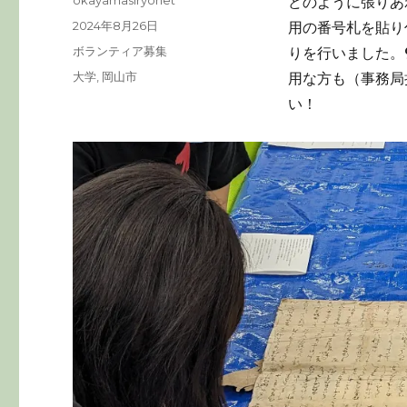
どのように張りあ
稿
投
2024年8月26日
用の番号札を貼り
者
稿
カ
ボランティア募集
りを行いました。
日:
テ
タ
大学
,
岡山市
用な方も（事務局
ゴ
グ
い！
リ
ー