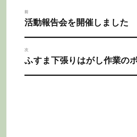
o
投
前
o
稿
活動報告会を開催しました
前
k
の
ナ
投
ビ
稿:
次
ゲ
ふすま下張りはがし作業のボ
次
の
ー
投
シ
稿:
ョ
ン