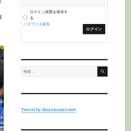
別
ログイン状態を保存す
器
る
パスワード紛失
ログイン
検
検
索
索:
Tweets by okayamasiryonet