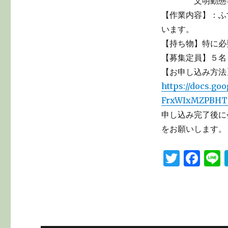
文明動態学研
【作業内容】：ふ
います。
【持ち物】特に必
【募集定員】５名
【お申し込み方法
https://docs.
FrxWIxMZPBHT9
申し込み完了後に
をお願いします。
T
F
L
w
a
it
c
te
e
r
b