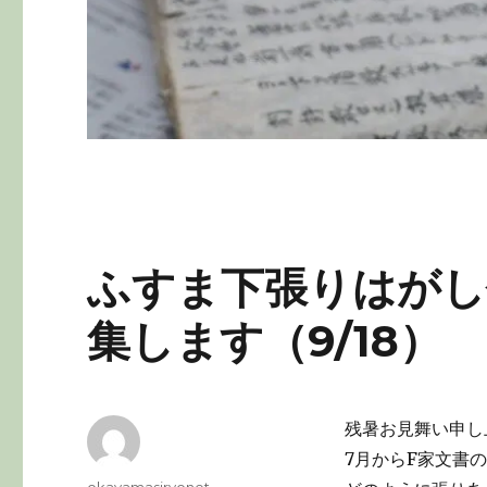
ふすま下張りはがし
集します（9/18）
残暑お見舞い申し
7月からF家文書
投
okayamasiryonet