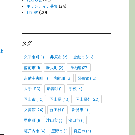
ボランティア募集
(24)
刊行物
(20)
タグ
xb
久米南町
(1)
井原市
(2)
倉敷市
(43)
備前市
(1)
勝央町
(2)
博物館
(27)
吉備中央町
(1)
和気町
(3)
図書館
(16)
大学
(80)
奈義町
(1)
学校
(4)
岡山市
(49)
岡山県
(43)
岡山県外
(20)
文書館
(24)
新庄村
(1)
新見市
(1)
早島町
(1)
津山市
(1)
浅口市
(1)
瀬戸内市
(4)
玉野市
(1)
真庭市
(3)