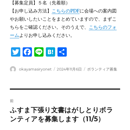
【募集定員】５名（先着順）
【お申し込み方法】
こちらのPDF
に会場への案内図
やお願いしたいことをまとめていますので、まずこ
ちらをご確認ください。そのうえで、
こちらのフォ
ーム
よりお申し込みください。
T
F
Li
H
共
w
a
n
at
有
it
c
e
e
投
投
カ
okayamasiryonet
2024年11月6日
ボランティア募集
稿
稿
テ
te
e
n
者
日:
ゴ
r
b
a
リ
ー
投
o
前
o
稿
ふすま下張り文書はがしとりボラ
前
k
の
ンティアを募集します（11/5）
ナ
投