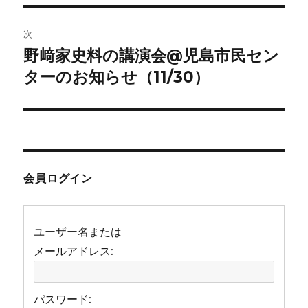
ビ
稿:
ゲ
次
野﨑家史料の講演会@児島市民セン
次
ー
の
ターのお知らせ（11/30）
シ
投
稿:
ョ
ン
会員ログイン
ユーザー名または
メールアドレス:
パスワード: