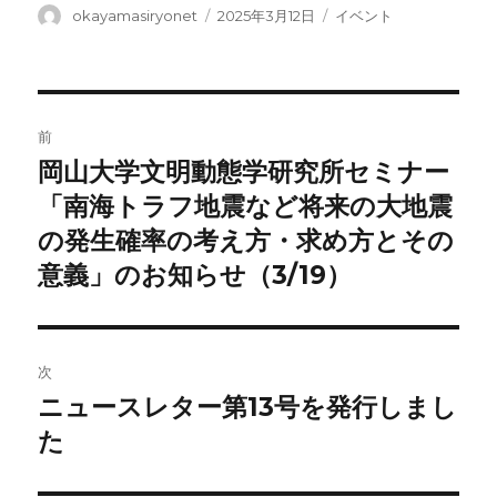
it
c
e
e
投
投
カ
okayamasiryonet
2025年3月12日
イベント
稿
稿
テ
te
e
n
者
日:
ゴ
r
b
a
リ
ー
投
o
前
o
稿
岡山大学文明動態学研究所セミナー
前
k
の
「南海トラフ地震など将来の大地震
ナ
投
の発生確率の考え方・求め方とその
ビ
稿:
意義」のお知らせ（3/19）
ゲ
ー
次
シ
ニュースレター第13号を発行しまし
次
ョ
の
た
投
ン