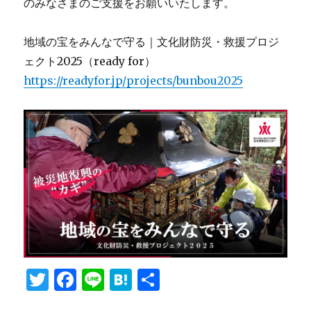
のみなさまのご支援をお願いいたします。
地域の宝をみんなで守る｜文化財防災・救援プロジ
ェクト2025（ready for）
https://readyfor.jp/projects/bunbou2025
T
F
Li
H
共
w
a
n
at
有