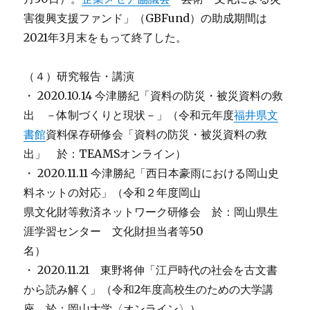
害復興支援ファンド」（GBFund）の助成期間は
2021年3月末をもって終了した。
（４）研究報告・講演
・ 2020.10.14 今津勝紀「資料の防災・被災資料の救
出 －体制づくりと現状－」（令和元年度
福井県文
書館
資料保存研修会「資料の防災・被災資料の救
出」 於：TEAMSオンライン）
・ 2020.11.11 今津勝紀「西日本豪雨における岡山史
料ネットの対応」（令和２年度岡山
県文化財等救済ネットワーク研修会 於：岡山県生
涯学習センター 文化財担当者等50
名）
・ 2020.11.21 東野将伸「江戸時代の社会を古文書
から読み解く」（令和2年度高校生のための大学講
座 於：岡山大学〈オンライン〉）