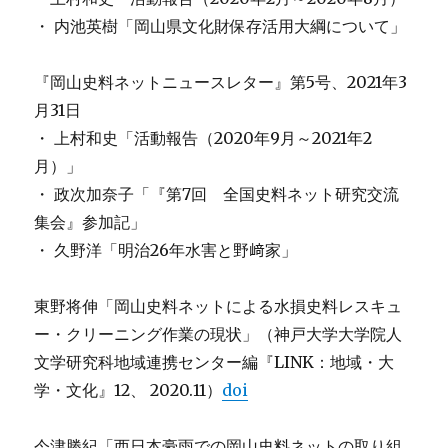
・ 内池英樹「岡山県文化財保存活用大綱について」
『岡山史料ネットニュースレター』第5号、2021年3
月31日
・ 上村和史「活動報告（2020年9月～2021年2
月）」
・ 政次加奈子「『第7回 全国史料ネット研究交流
集会』参加記」
・ 久野洋「明治26年水害と野﨑家」
東野将伸「岡山史料ネットによる水損史料レスキュ
ー・クリーニング作業の現状」（神戸大学大学院人
文学研究科地域連携センター編『LINK：地域・大
学・文化』12、 2020.11）
doi
今津勝紀「西日本豪雨での岡山史料ネットの取り組