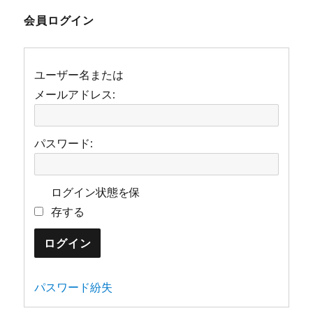
te
e
n
r
b
a
会員ログイン
o
o
ユーザー名または
k
メールアドレス:
パスワード:
ログイン状態を保
存する
ログイン
パスワード紛失