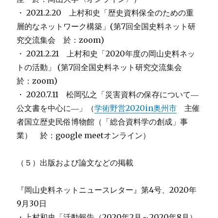
・ 2021.2.20 上村和史「歴史資料保全のための重
層的なネットワーク構築」(第7回全国史料ネット研
究交流集会 於：zoom)
・ 2021.2.21 上村和史「2020年度の岡山史料ネッ
トの活動」 (第7回全国史料ネット研究交流集会
於：zoom)
・ 2020.7.11 松岡弘之「災害資料の保存について―
公文書を中心に―」（
学術野営2020in奥州市
主催
者国立歴史民俗博物館（「総合資料学の創成」事
業） 於：google meetオンライン）
（５）出版および論文などの掲載
『岡山史料ネットニュースレター』第4号、2020年
9月30日
・上村和史「活動報告（2020年2月～2020年8月）