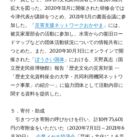
拡大を図った。2020年11月に開催された研修会では
今津代表が講師をつとめ、2021年1月の書面会議に参
加した。「
災害支援ネットワークおかやま
」には、
被災家屋部会の活動に参加し、水害からの復旧ロー
ドマップなどの団体活動状況についての情報共有に
つとめた。また、2020年10月3日にオンラインで開
催された「
ぼうさい国体
」における、天野真志（国
立歴史民俗博物館）報告「歴史文化の災害対策 —
「歴史文化資料保全の大学・共同利用機関ネットワ
ーク事業」の紹介—」に協力団体として活動内容に
関する資料を提供した。
５．寄付・助成
引きつづき寄附の呼びかけを行い、計10件75,401
円の寄附金をいただいた（2020年7月1日～2021年6
月30日）。
企業メセナ協議会
「芸術・文化による災