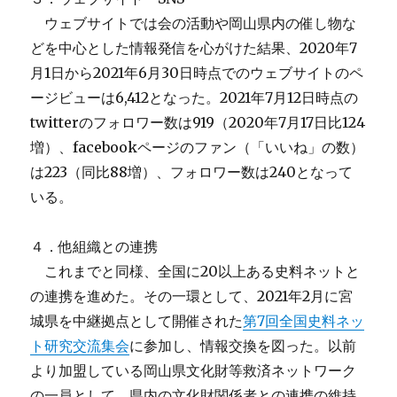
ウェブサイトでは会の活動や岡山県内の催し物な
どを中心とした情報発信を心がけた結果、2020年7
月1日から2021年6月30日時点でのウェブサイトのペ
ージビューは6,412となった。2021年7月12日時点の
twitterのフォロワー数は919（2020年7月17日比124
増）、facebookページのファン（「いいね」の数）
は223（同比88増）、フォロワー数は240となって
いる。
４．他組織との連携
これまでと同様、全国に20以上ある史料ネットと
の連携を進めた。その一環として、2021年2月に宮
城県を中継拠点として開催された
第7回全国史料ネッ
ト研究交流集会
に参加し、情報交換を図った。以前
より加盟している岡山県文化財等救済ネットワーク
の一員として、県内の文化財関係者との連携の維持