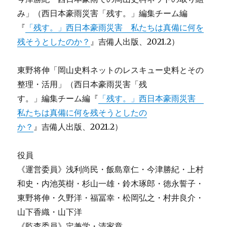
み」（西日本豪雨災害「残す。」編集チーム編
『
「残す。」西日本豪雨災害 私たちは真備に何を
残そうとしたのか？
』吉備人出版、2021.2）
東野将伸「岡山史料ネットのレスキュー史料とその
整理・活用」（西日本豪雨災害「残
す。」編集チーム編『
「残す。」西日本豪雨災害
私たちは真備に何を残そうとしたの
か？
』吉備人出版、2021.2）
役員
《運営委員》浅利尚民・飯島章仁・今津勝紀・上村
和史・内池英樹・杉山一雄・鈴木琢郎・徳永誓子・
東野将伸・久野洋・福冨幸・松岡弘之・村井良介・
山下香織・山下洋
《監査委員》定兼学・清家章