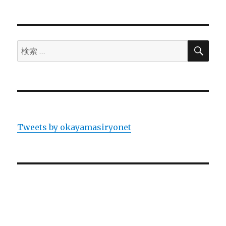
検
検
索
索:
Tweets by okayamasiryonet