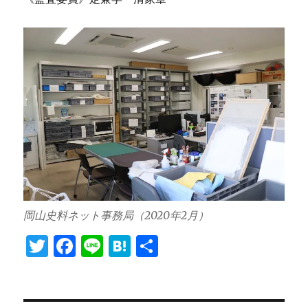
岡山史料ネット事務局（2020年2月）
T
F
Li
H
共
w
a
n
at
有
it
c
e
e