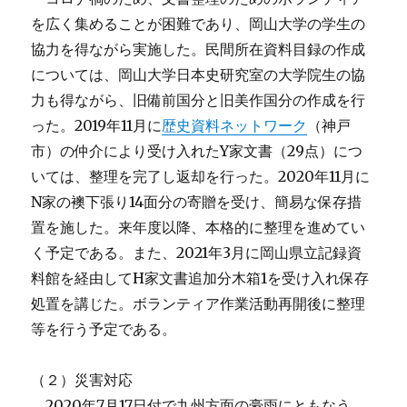
を広く集めることが困難であり、岡山大学の学生の
協力を得ながら実施した。民間所在資料目録の作成
については、岡山大学日本史研究室の大学院生の協
力も得ながら、旧備前国分と旧美作国分の作成を行
った。2019年11月に
歴史資料ネットワーク
（神戸
市）の仲介により受け入れたY家文書（29点）につ
いては、整理を完了し返却を行った。2020年11月に
N家の襖下張り14面分の寄贈を受け、簡易な保存措
置を施した。来年度以降、本格的に整理を進めてい
く予定である。また、2021年3月に岡山県立記録資
料館を経由してH家文書追加分木箱1を受け入れ保存
処置を講じた。ボランティア作業活動再開後に整理
等を行う予定である。
（２）災害対応
2020年7月17日付で九州方面の豪雨にともなう