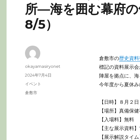
o
所―海を囲む幕府の領
k
8/5）
倉敷市の
歴史資料
投
okayamasiryonet
標記の資料展示会
稿
投
2024年7月4日
陣屋を拠点に、海
者
稿
カ
イベント
今年度から夏休み
日:
テ
タ
倉敷市
ゴ
グ
【日時】８月２日
リ
ー
【場所】真備保健
【入場料】無料
【主な展示資料】
【展示解説タイム