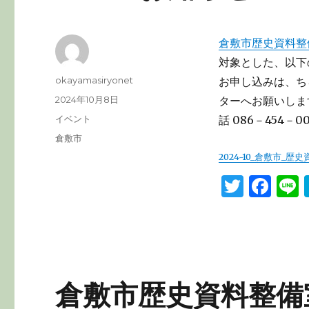
倉敷市歴史資料整
対象とした、以下
投
okayamasiryonet
お申し込みは、ち
稿
投
2024年10月8日
ターへお願いしま
者
稿
カ
イベント
話 086－454－
日:
テ
タ
倉敷市
ゴ
グ
2024-10_倉敷市_
リ
ー
T
F
L
w
a
it
c
te
e
r
b
倉敷市歴史資料整備
o