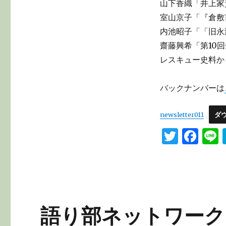
山下香織「井上家
リ
ー
室山京子「『倉敷
内池昭子「「旧永
齋藤興希「第10
レスキュー史料か
バックナンバーは
newsletter011
ダ
T
F
L
w
a
it
c
te
e
r
b
語り部ネットワーク
o