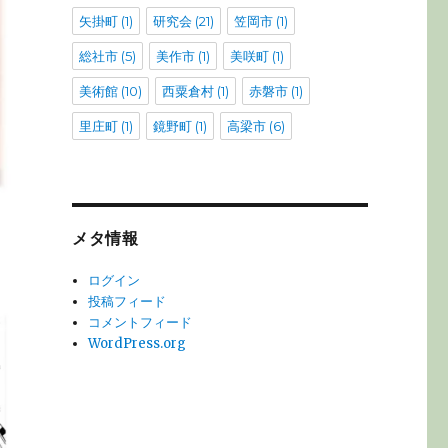
矢掛町
(1)
研究会
(21)
笠岡市
(1)
総社市
(5)
美作市
(1)
美咲町
(1)
美術館
(10)
西粟倉村
(1)
赤磐市
(1)
里庄町
(1)
鏡野町
(1)
高梁市
(6)
メタ情報
ログイン
投稿フィード
コメントフィード
WordPress.org