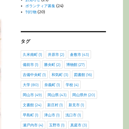
ボランティア募集
(24)
刊行物
(20)
タグ
久米南町
(1)
井原市
(2)
倉敷市
(43)
備前市
(1)
勝央町
(2)
博物館
(27)
吉備中央町
(1)
和気町
(3)
図書館
(16)
大学
(80)
奈義町
(1)
学校
(4)
岡山市
(49)
岡山県
(43)
岡山県外
(20)
文書館
(24)
新庄村
(1)
新見市
(1)
早島町
(1)
津山市
(1)
浅口市
(1)
瀬戸内市
(4)
玉野市
(1)
真庭市
(3)