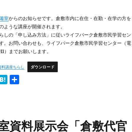
備室
からのお知らせです。倉敷市内に在住・在勤・在学の方を
のような講座が開催されます。
らしの「申し込み方法」に従いライフパーク倉敷市民学習セン
す。お問い合わせも、ライフパーク倉敷市民学習センター（電
0011）までお願いします。
歴史資料講座ちらし
ダウンロード
i
H
共
n
at
有
e
e
n
a
室資料展示会「倉敷代官