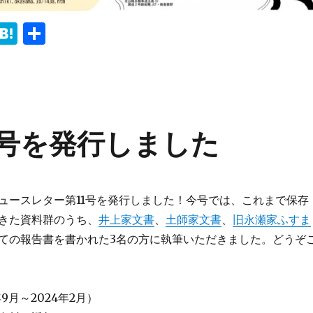
i
H
共
n
at
有
e
e
n
a
1号を発行しました
にニュースレター第11号を発行しました！今号では、これまで保存
きた資料群のうち、
井上家文書
、
土師家文書
、
旧永瀬家ふすま
ての報告書を書かれた3名の方に執筆いただきました。どうぞ
9月～2024年2月）