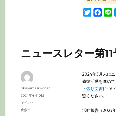
T
F
L
w
a
it
c
te
e
r
b
ニュースレター第1
o
o
k
2024年3月末
修復活動を進めて
投
okayamasiryonet
下張り文書
につい
稿
投
2024年4月10日
覧ください。
者
稿
カ
イベント
日:
テ
タ
倉敷市
活動報告（2023年
ゴ
グ