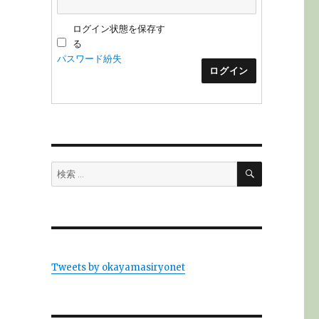
ログイン状態を保存す
る
パスワード紛失
ログイン
検
検
索
索:
Tweets by okayamasiryonet