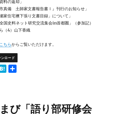
資料の返却」
市真備 土師家文書報告書Ⅰ』刊行のお知らせ」
瀬家住宅襖下張り文書目録」について」
回全国史料ネット研究交流集会in首都圏」（参加記）
ら（4）山下香織
こちら
からご覧いただけます。
ウンロード
i
H
共
n
at
有
e
e
n
a
まび「語り部研修会