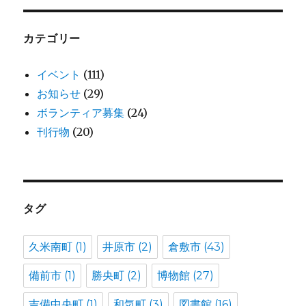
イ
ブ
カテゴリー
イベント
(111)
お知らせ
(29)
ボランティア募集
(24)
刊行物
(20)
タグ
久米南町
(1)
井原市
(2)
倉敷市
(43)
備前市
(1)
勝央町
(2)
博物館
(27)
吉備中央町
(1)
和気町
(3)
図書館
(16)