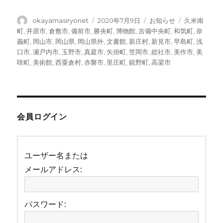
w
a
n
at
有
it
c
e
e
投
投
カ
タ
okayamasiryonet
2020年7月9日
お知らせ
久米南
稿
稿
テ
グ
町
,
井原市
,
倉敷市
,
備前市
,
勝央町
,
博物館
,
吉備中央町
,
和気町
,
奈
te
e
n
者
日:
ゴ
義町
,
岡山市
,
岡山県
,
岡山県外
,
文書館
,
新庄村
,
新見市
,
早島町
,
浅
r
b
a
リ
口市
,
瀬戸内市
,
玉野市
,
真庭市
,
矢掛町
,
笠岡市
,
総社市
,
美作市
,
美
ー
咲町
,
美術館
,
西粟倉村
,
赤磐市
,
里庄町
,
鏡野町
,
高梁市
o
o
k
会員ログイン
ユーザー名または
メールアドレス:
パスワード: