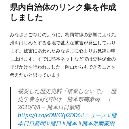
県内自治体のリンク集を作成
しました
みなさまご存じのように、梅雨前線の影響により九
州をはじめとする各地で甚大な被害が発生しており
ます。被害にあわれたみなさまに心よりお見舞い申
し上げます。すでに熊本ネットなどでは史料保全の
呼びかけを行われました。岡山からもできることを
考えたいと思っています。
被災した歴史史料「破棄しないで」 歴
史学者ら呼び掛け 熊本県南豪雨 ｜
2020/7/8 – 熊本日日新聞
https://t.co/eDW4Xp2DD6
#ニュース
#熊
本日日新聞
#熊日
#熊本
#熊本県南豪雨