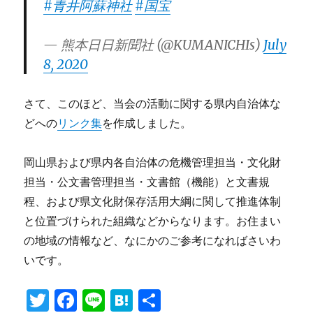
#青井阿蘇神社
#国宝
— 熊本日日新聞社 (@KUMANICHIs)
July
8, 2020
さて、このほど、当会の活動に関する県内自治体な
どへの
リンク集
を作成しました。
岡山県および県内各自治体の危機管理担当・文化財
担当・公文書管理担当・文書館（機能）と文書規
程、および県文化財保存活用大綱に関して推進体制
と位置づけられた組織などからなります。お住まい
の地域の情報など、なにかのご参考になればさいわ
いです。
T
F
Li
H
共