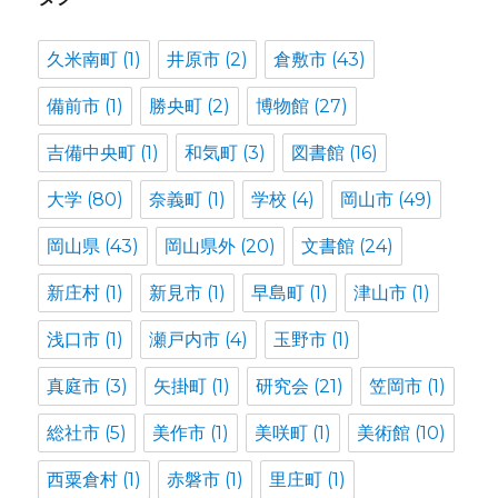
久米南町
(1)
井原市
(2)
倉敷市
(43)
備前市
(1)
勝央町
(2)
博物館
(27)
吉備中央町
(1)
和気町
(3)
図書館
(16)
大学
(80)
奈義町
(1)
学校
(4)
岡山市
(49)
岡山県
(43)
岡山県外
(20)
文書館
(24)
新庄村
(1)
新見市
(1)
早島町
(1)
津山市
(1)
浅口市
(1)
瀬戸内市
(4)
玉野市
(1)
真庭市
(3)
矢掛町
(1)
研究会
(21)
笠岡市
(1)
総社市
(5)
美作市
(1)
美咲町
(1)
美術館
(10)
西粟倉村
(1)
赤磐市
(1)
里庄町
(1)