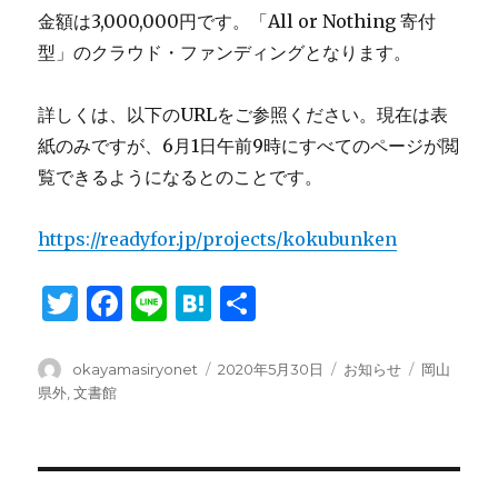
金額は3,000,000円です。「All or Nothing 寄付
型」のクラウド・ファンディングとなります。
詳しくは、以下のURLをご参照ください。現在は表
紙のみですが、6月1日午前9時にすべてのページが閲
覧できるようになるとのことです。
https://readyfor.jp/projects/kokubunken
T
F
Li
H
共
w
a
n
at
有
it
c
e
e
投
投
カ
タ
okayamasiryonet
2020年5月30日
お知らせ
岡山
稿
稿
テ
グ
県外
,
文書館
te
e
n
者
日:
ゴ
r
b
a
リ
ー
o
投