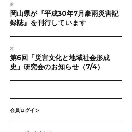
o
前
稿
k
岡山県が『平成30年7月豪雨災害記
前
の
録誌』を刊行しています
ナ
投
ビ
稿:
ゲ
次
第6回「災害文化と地域社会形成
次
ー
の
史」研究会のお知らせ（7/4）
シ
投
稿:
ョ
ン
会員ログイン