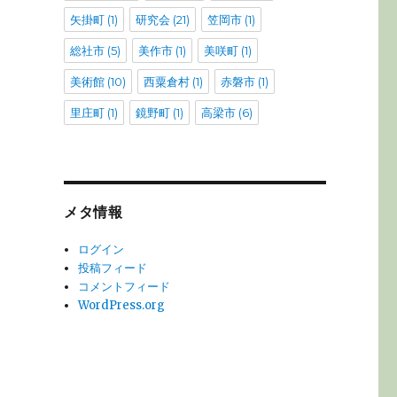
矢掛町
(1)
研究会
(21)
笠岡市
(1)
総社市
(5)
美作市
(1)
美咲町
(1)
美術館
(10)
西粟倉村
(1)
赤磐市
(1)
里庄町
(1)
鏡野町
(1)
高梁市
(6)
メタ情報
ログイン
投稿フィード
コメントフィード
WordPress.org