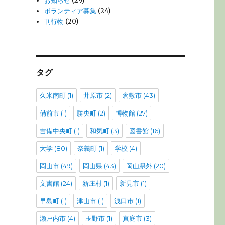
お知らせ
(29)
ボランティア募集
(24)
刊行物
(20)
タグ
久米南町
(1)
井原市
(2)
倉敷市
(43)
備前市
(1)
勝央町
(2)
博物館
(27)
吉備中央町
(1)
和気町
(3)
図書館
(16)
大学
(80)
奈義町
(1)
学校
(4)
岡山市
(49)
岡山県
(43)
岡山県外
(20)
文書館
(24)
新庄村
(1)
新見市
(1)
早島町
(1)
津山市
(1)
浅口市
(1)
瀬戸内市
(4)
玉野市
(1)
真庭市
(3)