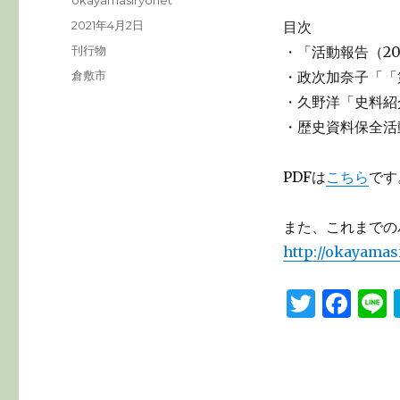
okayamasiryonet
稿
投
2021年4月2日
目次
者
稿
カ
刊行物
・「活動報告（20
日:
テ
タ
倉敷市
・政次加奈子「「
ゴ
グ
・久野洋「史料紹
リ
ー
・歴史資料保全活
PDFは
こちら
です
また、これまでの
http://okayamas
T
F
L
w
a
it
c
te
e