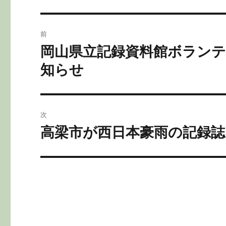
r
b
o
投
前
o
稿
岡山県立記録資料館ボランテ
前
k
の
ナ
知らせ
投
ビ
稿:
ゲ
次
ー
高梁市が西日本豪雨の記録誌
次
の
シ
投
ョ
稿:
ン