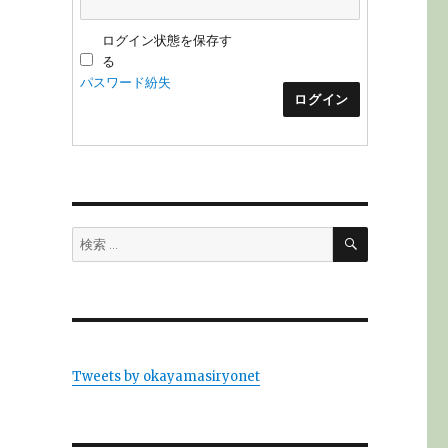
ログイン状態を保存す
る
パスワード紛失
ログイン
検
検
索
索:
Tweets by okayamasiryonet