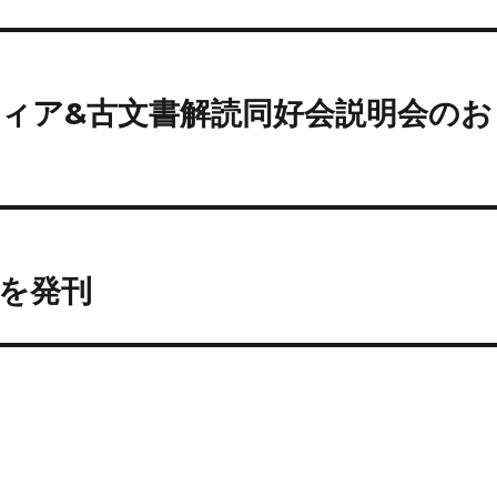
a
ィア&古文書解読同好会説明会のお
を発刊