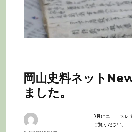
岡山史料ネットNews
ました。
3月にニュースレ
ご覧ください。
投