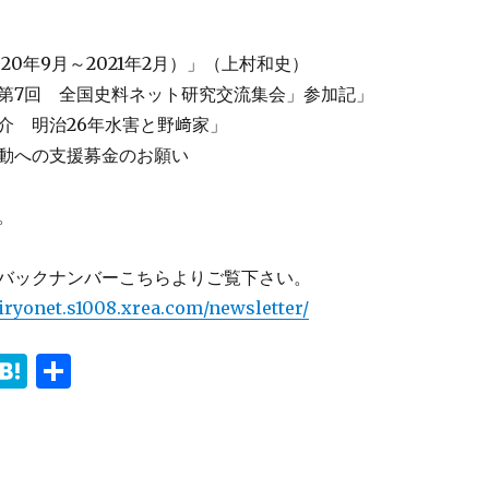
20年9月～2021年2月）」（上村和史）
第7回 全国史料ネット研究交流集会」参加記」
介 明治26年水害と野﨑家」
動への支援募金のお願い
。
バックナンバーこちらよりご覧下さい。
iryonet.s1008.xrea.com/newsletter/
i
H
共
n
at
有
e
e
n