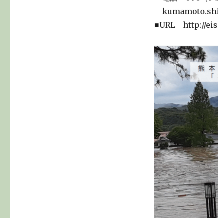
kumamoto.shir
■URL http://eis