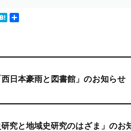
i
H
共
n
at
有
e
e
n
a
会「西日本豪雨と図書館」のお知らせ
史研究と地域史研究のはざま」のお