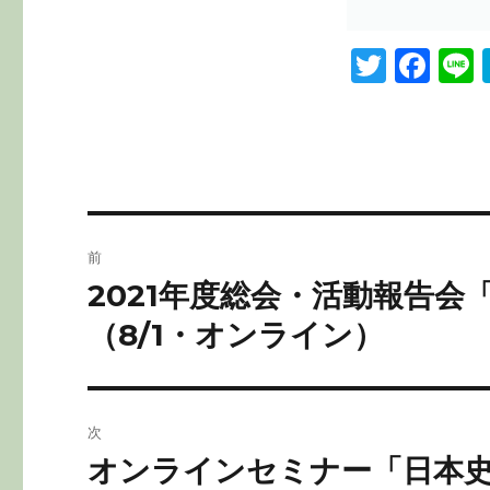
T
F
L
w
a
it
c
te
e
r
b
o
投
前
o
稿
2021年度総会・活動報告
前
k
の
ナ
（8/1・オンライン）
投
ビ
稿:
ゲ
次
ー
オンラインセミナー「日本
次