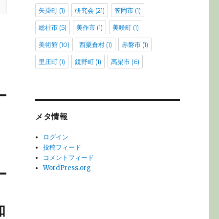
矢掛町
(1)
研究会
(21)
笠岡市
(1)
総社市
(5)
美作市
(1)
美咲町
(1)
美術館
(10)
西粟倉村
(1)
赤磐市
(1)
里庄町
(1)
鏡野町
(1)
高梁市
(6)
メタ情報
ログイン
投稿フィード
コメントフィード
WordPress.org
知