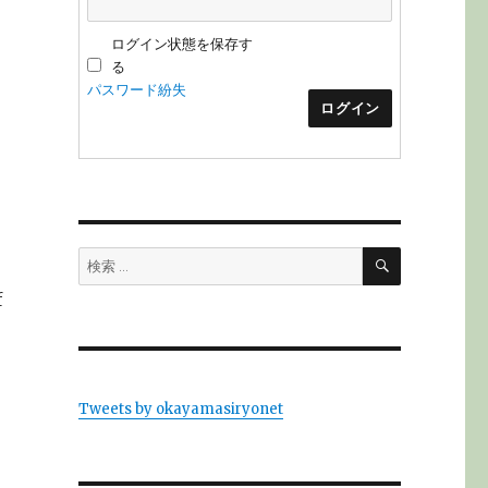
ログイン状態を保存す
る
パスワード紛失
ログイン
検
検
索
索:
f
Tweets by okayamasiryonet