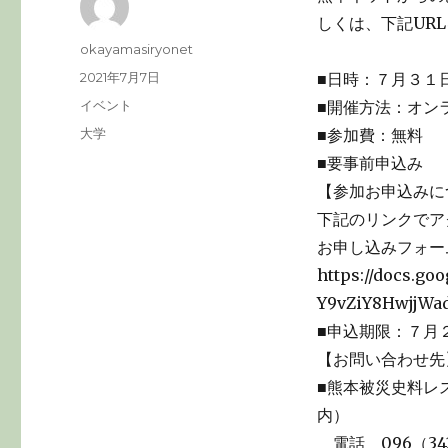
しくは、下記UR
投
okayamasiryonet
稿
投
2021年7月7日
■日時：７月３１
者
稿
カ
イベント
■開催方法：オン
日:
テ
タ
大学
■参加費：無料
ゴ
グ
■要事前申込み
リ
ー
【参加お申込みに
下記のリンクでア
お申し込みフォ
https://docs.g
Y9vZiY8HwjjWa
■申込期限：７月
【お問い合わせ先
■熊本被災史料レ
内）
電話 096（34