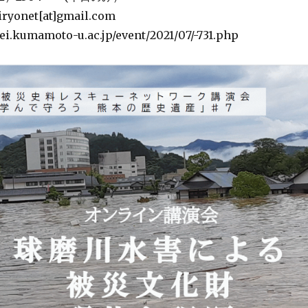
yonet[at]gmail.com
ei.kumamoto-u.ac.jp/event/2021/07/-731.php