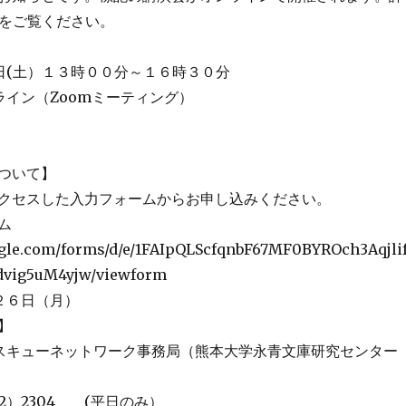
Lをご覧ください。
日(土）１３時００分～１６時３０分
ライン（Zoomミーティング）
ついて】
クセスした入力フォームからお申し込みください。
ーム
oogle.com/forms/d/e/1FAIpQLScfqnbF67MF0BYROch3Aqjli
dvig5uM4yjw/viewform
２６日（月）
】
スキューネットワーク事務局（熊本大学永青文庫研究センター
2）2304 (平日のみ）