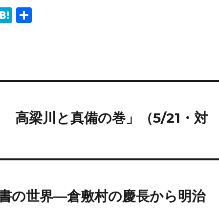
i
H
共
n
at
有
e
e
n
a
 高梁川と真備の巻」（5/21・対
書の世界―倉敷村の慶長から明治