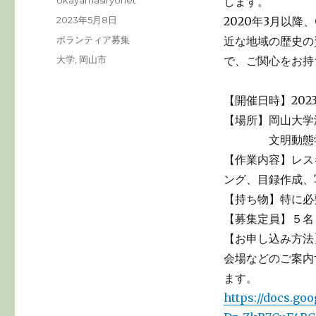
okayamasiryonet
します。
稿
投
2023年5月8日
2020年3月以降
者
稿
カ
ボランティア募集
近な地域の歴史の
日:
テ
タ
大学
,
岡山市
で、ご関心をお持
ゴ
グ
リ
ー
【開催日時】2023年
【場所】岡山大学津
文明動態学研
【作業内容】レス
ング、目録作成、
【持ち物】特に必
【募集定員】５名
【お申し込み方法
会場などのご案内
ます。
https://docs.go