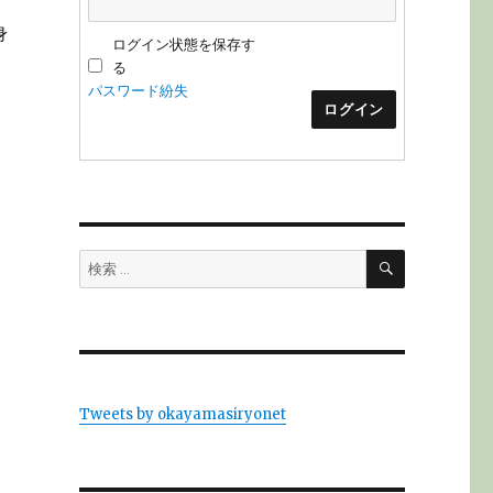
身
ログイン状態を保存す
る
パスワード紛失
ログイン
検
検
索
索:
Tweets by okayamasiryonet