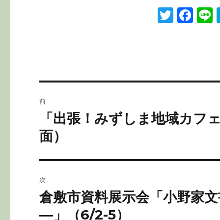
T
F
L
w
a
it
c
te
e
r
b
o
投
前
o
稿
「出張！みずしま地域カフェ
前
k
の
ナ
面）
投
ビ
稿:
ゲ
次
ー
倉敷市資料展示会「小野家文
次
の
―」（6/2-5）
シ