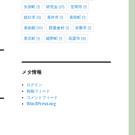
矢掛町
(1)
研究会
(21)
笠岡市
(1)
総社市
(5)
美作市
(1)
美咲町
(1)
美術館
(10)
西粟倉村
(1)
赤磐市
(1)
里庄町
(1)
鏡野町
(1)
高梁市
(6)
メタ情報
ログイン
投稿フィード
コメントフィード
WordPress.org