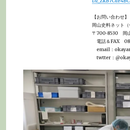
Dz_ZkB7CuF4BC
【お問い合わせ】
岡山史料ネット（
〒700-8530
電話＆FAX 086
email：okayama
twtter：@okay