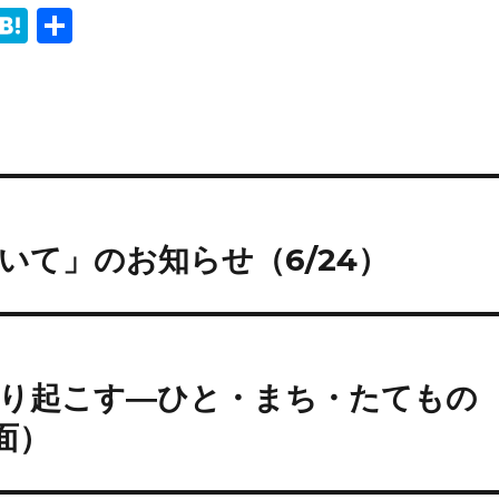
i
H
共
n
at
有
e
e
n
a
いて」のお知らせ（6/24）
掘り起こす―ひと・まち・たてもの
面）