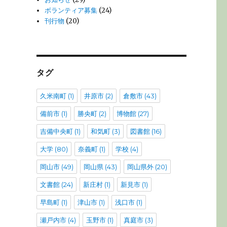
ボランティア募集
(24)
刊行物
(20)
タグ
久米南町
(1)
井原市
(2)
倉敷市
(43)
備前市
(1)
勝央町
(2)
博物館
(27)
吉備中央町
(1)
和気町
(3)
図書館
(16)
大学
(80)
奈義町
(1)
学校
(4)
岡山市
(49)
岡山県
(43)
岡山県外
(20)
文書館
(24)
新庄村
(1)
新見市
(1)
早島町
(1)
津山市
(1)
浅口市
(1)
瀬戸内市
(4)
玉野市
(1)
真庭市
(3)