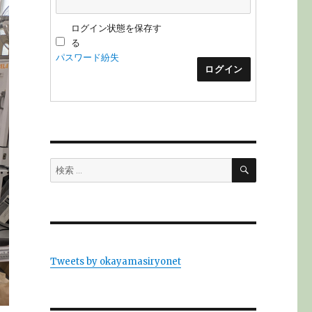
ログイン状態を保存す
る
パスワード紛失
ログイン
検
検
索
索:
Tweets by okayamasiryonet