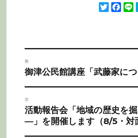
T
F
L
w
a
it
c
te
e
r
b
o
投
前
o
稿
御津公民館講座「武藤家につ
前
k
の
ナ
投
ビ
稿:
次
ゲ
活動報告会「地域の歴史を
次
の
ー
―」を開催します（8/5・対
投
シ
稿: