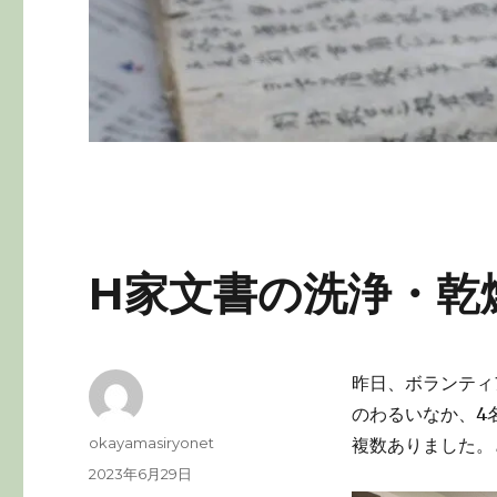
H家文書の洗浄・乾
昨日、ボランティ
のわるいなか、4
投
okayamasiryonet
複数ありました。
稿
投
2023年6月29日
者
稿