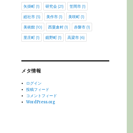
矢掛町
(1)
研究会
(21)
笠岡市
(1)
総社市
(5)
美作市
(1)
美咲町
(1)
美術館
(10)
西粟倉村
(1)
赤磐市
(1)
里庄町
(1)
鏡野町
(1)
高梁市
(6)
メタ情報
ログイン
投稿フィード
コメントフィード
WordPress.org