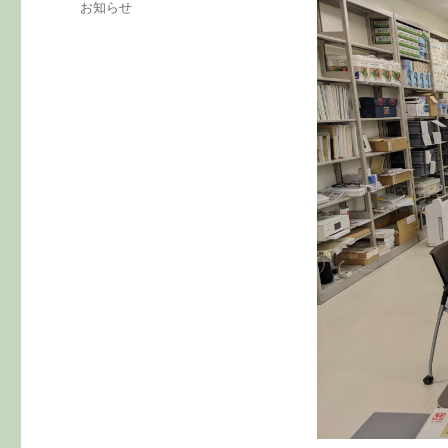
カ
お知らせ
日:
テ
ゴ
リ
ー