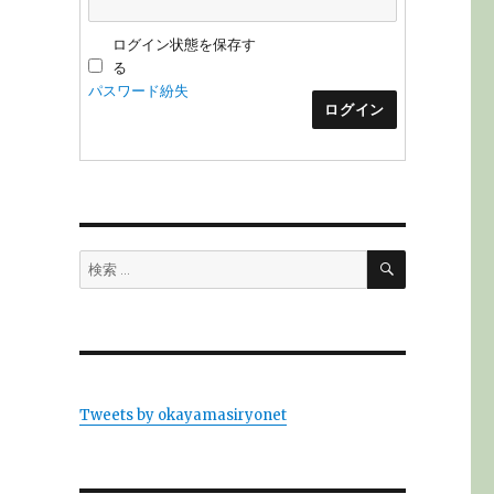
ログイン状態を保存す
る
パスワード紛失
ログイン
検
検
索
索:
Tweets by okayamasiryonet