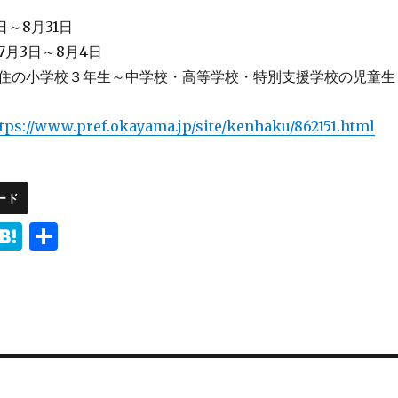
日～8月31日
月3日～8月4日
住の小学校３年生～中学校・高等学校・特別支援学校の児童生
tps://www.pref.okayama.jp/site/kenhaku/862151.html
ード
i
H
共
n
at
有
e
e
n
a