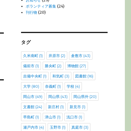
お知らせ
(29)
ボランティア募集
(24)
刊行物
(20)
タグ
久米南町
(1)
井原市
(2)
倉敷市
(43)
備前市
(1)
勝央町
(2)
博物館
(27)
吉備中央町
(1)
和気町
(3)
図書館
(16)
大学
(80)
奈義町
(1)
学校
(4)
岡山市
(49)
岡山県
(43)
岡山県外
(20)
文書館
(24)
新庄村
(1)
新見市
(1)
早島町
(1)
津山市
(1)
浅口市
(1)
瀬戸内市
(4)
玉野市
(1)
真庭市
(3)