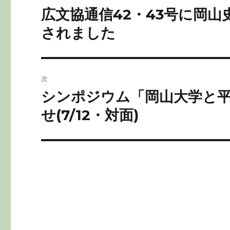
o
稿
広文協通信42・43号に岡
前
k
の
ナ
されました
投
ビ
稿:
ゲ
次
ー
シンポジウム「岡山大学と平
次
の
せ(7/12・対面)
シ
投
ョ
稿:
ン