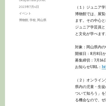
okayamasiryonet
稿
投
2023年7月4日
（１）ジュニア学
者
稿
カ
イベント
博物館では、展覧
日:
テ
タ
博物館
,
学校
,
岡山県
ます。その中心と
ゴ
グ
ジュニア学芸員と
リ
ー
と文化が学べます
対象：岡山県内の
開催日：8月8日か
募集締切：7月14
お知らせURL：
ht
（２）オンライン
県内の児童・生徒
ついて知ろう」を
る機会なので、ぜ