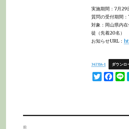
実施期間：7月29
質問の受付期間：7
対象：岡山県内在
徒（先着20名）
お知らせURL：
ht
347314-1
ダウンロ
T
F
L
w
a
it
c
te
e
r
b
o
投
前