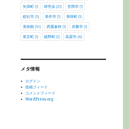
矢掛町
(1)
研究会
(21)
笠岡市
(1)
総社市
(5)
美作市
(1)
美咲町
(1)
美術館
(10)
西粟倉村
(1)
赤磐市
(1)
里庄町
(1)
鏡野町
(1)
高梁市
(6)
メタ情報
ログイン
投稿フィード
コメントフィード
WordPress.org