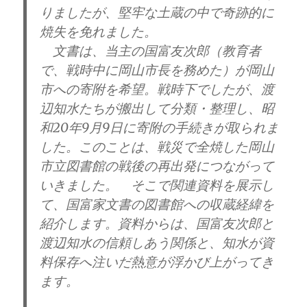
りましたが、堅牢な土蔵の中で奇跡的に
焼失を免れました。
文書は、当主の国富友次郎（教育者
で、戦時中に岡山市長を務めた）が岡山
市への寄附を希望。戦時下でしたが、渡
辺知水たちが搬出して分類・整理し、昭
和20年9月9日に寄附の手続きが取られま
した。このことは、戦災で全焼した岡山
市立図書館の戦後の再出発につながって
いきました。 そこで関連資料を展示し
て、国富家文書の図書館への収蔵経緯を
紹介します。資料からは、国富友次郎と
渡辺知水の信頼しあう関係と、知水が資
料保存へ注いだ熱意が浮かび上がってき
ます。