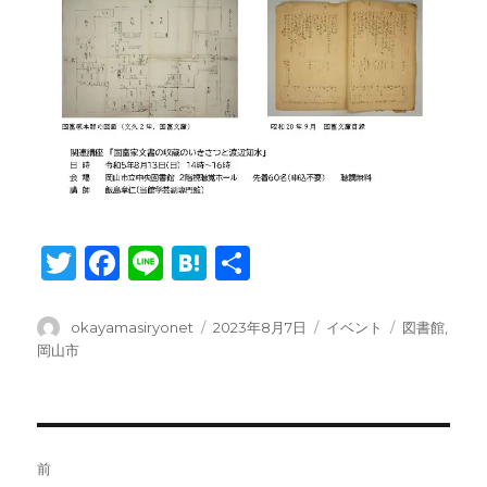
T
F
Li
H
共
w
a
n
at
有
it
c
e
e
投
投
カ
タ
okayamasiryonet
2023年8月7日
イベント
図書館
,
稿
稿
テ
グ
岡山市
te
e
n
者
日:
ゴ
r
b
a
リ
ー
o
投
o
前