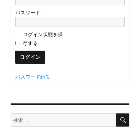
パスワード:
ログイン状態を保
存する
ログイン
パスワード紛失
検
検
索
索: