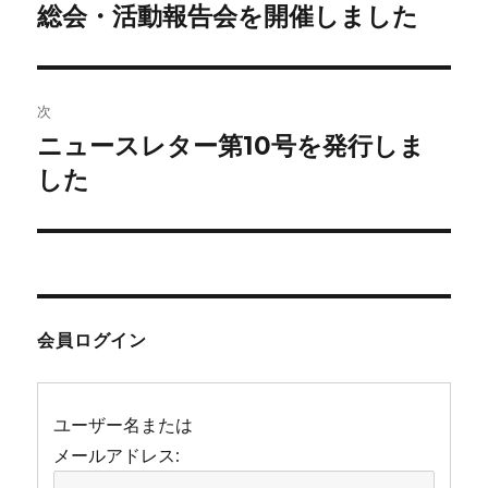
稿
k
総会・活動報告会を開催しました
前
の
ナ
投
ビ
稿:
次
ゲ
ニュースレター第10号を発行しま
次
の
した
ー
投
シ
稿:
ョ
ン
会員ログイン
ユーザー名または
メールアドレス: