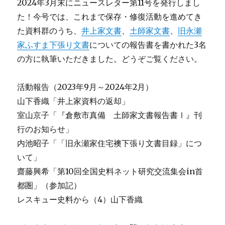
2024年3月末にニュースレター第11号を発行しまし
た！今号では、これまで保存・修復活動を進めてき
た資料群のうち、
井上家文書
、
土師家文書
、
旧永瀬
家ふすま下張り文書
についての報告書を書かれた3名
の方に執筆いただきました。どうぞご覧ください。
活動報告（2023年9月～2024年2月）
山下香織「井上家資料の返却」
室山京子「『倉敷市真備 土師家文書報告書Ⅰ』刊
行のお知らせ」
内池昭子「「旧永瀬家住宅襖下張り文書目録」につ
いて」
齋藤興希「第10回全国史料ネット研究交流集会in首
都圏」（参加記）
レスキュー史料から（4）山下香織