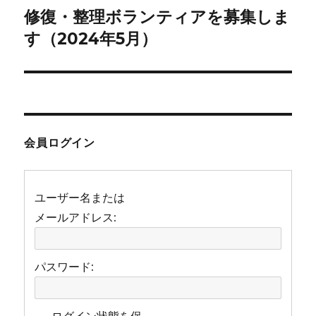
修復・整理ボランティアを募集しま
次
ー
の
す（2024年5月）
シ
投
稿:
ョ
ン
会員ログイン
ユーザー名または
メールアドレス:
パスワード:
ログイン状態を保