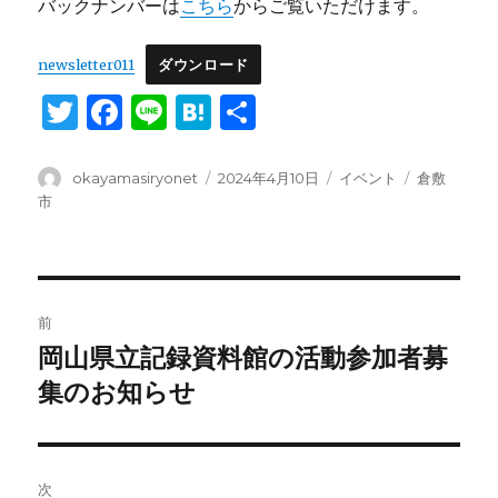
バックナンバーは
こちら
からご覧いただけます。
newsletter011
ダウンロード
T
F
Li
H
共
w
a
n
at
有
it
c
e
e
投
投
カ
タ
okayamasiryonet
2024年4月10日
イベント
倉敷
稿
稿
テ
グ
市
te
e
n
者
日:
ゴ
r
b
a
リ
ー
o
投
o
前
稿
k
岡山県立記録資料館の活動参加者募
前
の
集のお知らせ
ナ
投
ビ
稿:
ゲ
次