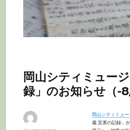
岡山シティミュージ
録」のお知らせ（-8
岡山シティミュー
蔵 災害の記録」
投
okayamasiryonet