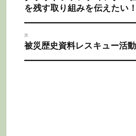
k
の
ナ
を残す取り組みを伝えたい！
投
ビ
稿:
ゲ
次
ー
被災歴史資料レスキュー活
次
の
シ
投
ョ
稿:
ン