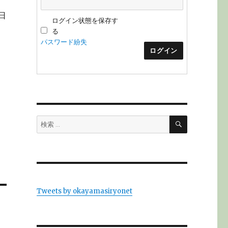
日
ログイン状態を保存す
る
パスワード紛失
ログイン
検
検
索
索:
Tweets by okayamasiryonet