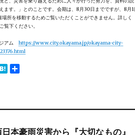
況と、災害を乗り越えるために人々が行った努力を、資料の読
えます。」とのことです。会期は、8月30日までですが、8月1
催場所を移動するためご覧いただくことができません。詳しく
をご覧下ください。
ージアム
https://www.city.okayama.jp/okayama-city-
3376.html
i
H
共
n
at
有
e
e
n
a
西日本豪雨災害から『大切なもの』