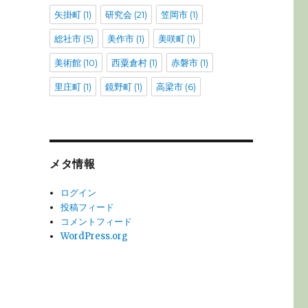
矢掛町
(1)
研究会
(21)
笠岡市
(1)
総社市
(5)
美作市
(1)
美咲町
(1)
美術館
(10)
西粟倉村
(1)
赤磐市
(1)
里庄町
(1)
鏡野町
(1)
高梁市
(6)
メタ情報
ログイン
投稿フィード
コメントフィード
WordPress.org