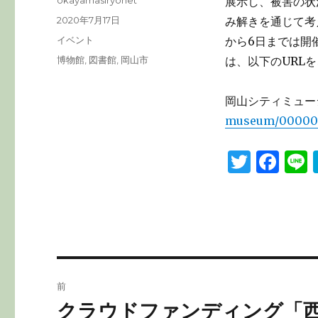
展示し、被害の状
稿
投
2020年7月17日
み解きを通じて考
者
稿
カ
イベント
から6日までは開
日:
テ
タ
博物館
,
図書館
,
岡山市
は、以下のURL
ゴ
グ
リ
ー
岡山シティミュ
museum/000002
T
F
L
w
a
it
c
te
e
r
b
o
投
前
o
稿
クラウドファンディング「
前