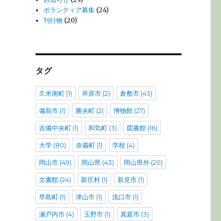
ボランティア募集
(24)
刊行物
(20)
タグ
久米南町
(1)
井原市
(2)
倉敷市
(43)
備前市
(1)
勝央町
(2)
博物館
(27)
吉備中央町
(1)
和気町
(3)
図書館
(16)
大学
(80)
奈義町
(1)
学校
(4)
岡山市
(49)
岡山県
(43)
岡山県外
(20)
文書館
(24)
新庄村
(1)
新見市
(1)
早島町
(1)
津山市
(1)
浅口市
(1)
瀬戸内市
(4)
玉野市
(1)
真庭市
(3)